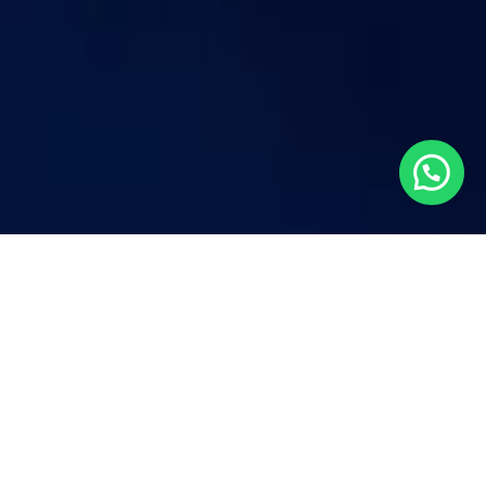
Aqui suas oportunidades são
diversas
O LCbank conta com um time de especialistas
em RPVs e Precatórios que, de forma individual e
humanizada, ajuda nossos clientes a sair da fila
da justiça e a receber os valores de seus